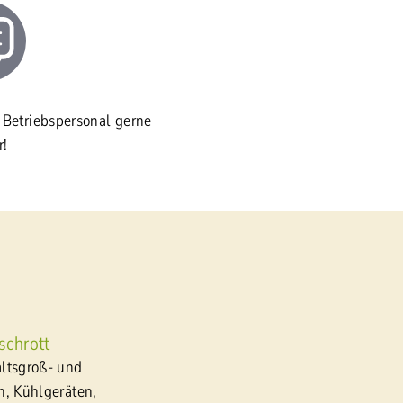
r Betriebspersonal gerne
r!
schrott
ltsgroß- und
n, Kühlgeräten,