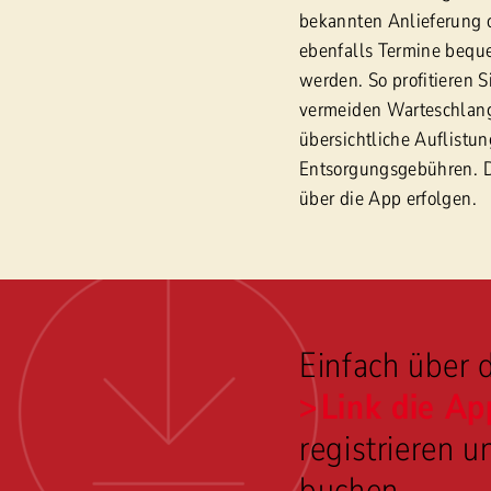
bekannten Anlieferung 
ebenfalls Termine bequ
werden. So profitieren 
vermeiden Warteschlang
übersichtliche Auflistun
Entsorgungsgebühren. Di
über die App erfolgen.
Einfach über 
Link die Ap
registrieren u
buchen.