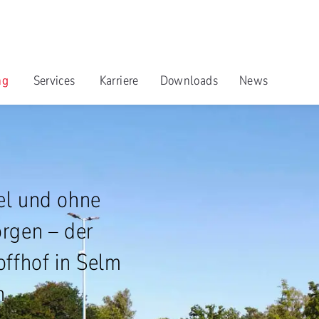
ng
Services
Karriere
Downloads
News
el und ohne
orgen – der
offhof in Selm
h