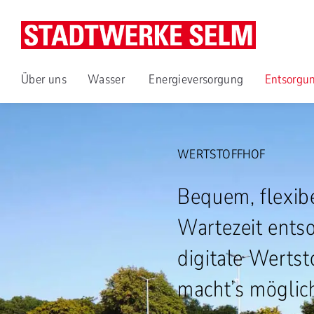
Über uns
Wasser
Energieversorgung
Entsorgu
WERTSTOFFHOF
Bequem, flexib
Wartezeit ents
digitale Wertst
macht’s möglic