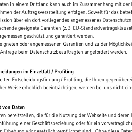
Daten in einem Drittland kann auch im Zusammenhang mit der 
Rahmen der Auftragsverarbeitung erfolgen. Soweit für das betre
sion über ein dort vorliegendes angemessenes Datenschutzniv
rechende geeignete Garantien (z.B. EU-Standardvertragsklauseln
ngemessen geschützt und garantiert werden.
eigneten oder angemessenen Garantien und zu der Möglichkeit
 Anfrage beim Datenschutzbeauftragten angefordert werden.
heidungen im Einzelfall / Profiling
ierten Entscheidungsfindung / Profiling, die Ihnen gegenübere
her Weise erheblich beeinträchtigen, werden bei uns nicht ein
ht von Daten
ten bereitstellen, die für die Nutzung der Webseite und deren 
ührung einer Geschäftsbeziehung oder für ein vorvertragliche
en Erhebung wir gesetzlich verpflichtet sind. Ohne diese Daten